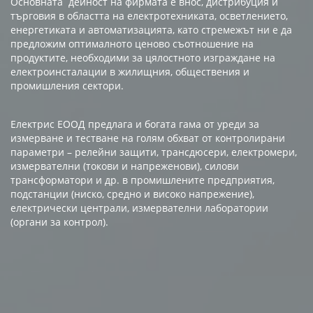
Основната дейност на фирмата е внос, дистрибуция и
търговия в областта на електротехниката, осветлението,
енергетиката и автоматизацията, като стремежът ни е да
предложим оптималното ценово съотношение на
продуктите, необходими за цялостното изграждане на
електроинсталации в жилищния, обществения и
промишления сектори.
Електрис ЕООД предлага и богата гама от уреди за
измерване и тестване на голям обхват от контролирани
параметри – релейни защити, трансдюсери, електромери,
измервателни (токови и напреженови), силови
трансформатори и др. в промишлените предприятия,
подстанции (ниско, средно и високо напрежение),
електрически централи, измервателни лаборатории
(органи за контрол).