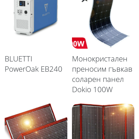
BLUETTI
Монокристален
PowerOak EB240
преносим гъвкав
соларен панел
Dokio 100W