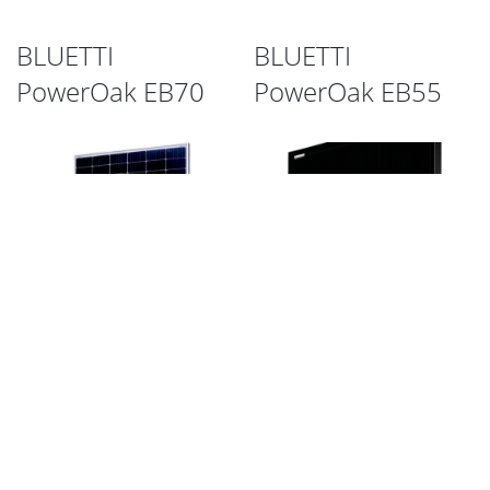
BLUETTI
BLUETTI
PowerOak EB70
PowerOak EB55
AE TMC-144BDS
AE SMB-66E
460W-480W
385W-395W